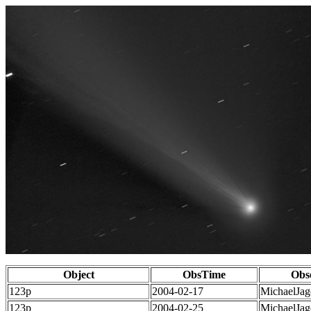
Object
ObsTime
Obs
123p
2004-02-17
MichaelJag
123p
2004-02-25
MichaelJag