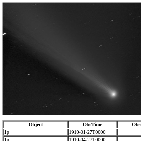
Object
ObsTime
Obs
1p
1910-01-27T0000
1p
1910-04-27T0000