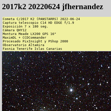
2017k2 20220624 jfhernandez
Cometa C/2017 K2 (PANSTARRS) 2022-06-24

Captura telescopio C14 HD EDGE f/1.9

Exposición 7 x 180 seg.

Cámara QHY12

Montura Meade LX200 GPS 16"

MaximDL + CCDCommander

Procesado PixInsight y PShop 2000

Observatorio Altamira 

Fasnia Tenerife Islas Canarias 