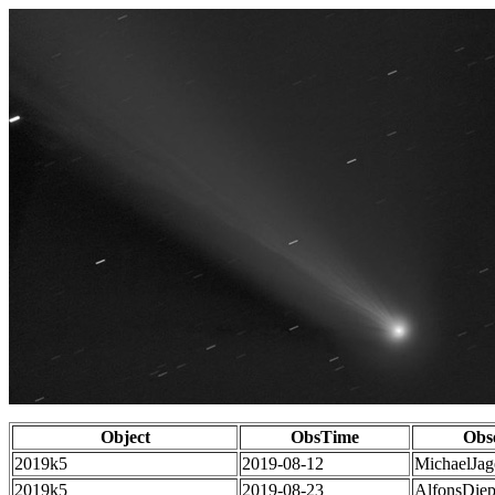
Object
ObsTime
Obs
2019k5
2019-08-12
MichaelJag
2019k5
2019-08-23
AlfonsDie