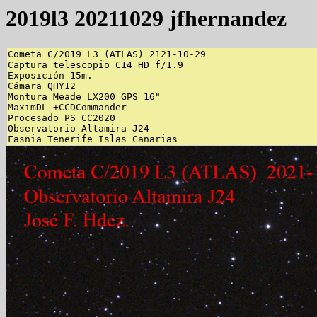
2019l3 20211029 jfhernandez
Cometa C/2019 L3 (ATLAS) 2121-10-29

Captura telescopio C14 HD f/1.9

Exposición 15m.

Cámara QHY12

Montura Meade LX200 GPS 16"

MaximDL +CCDCommander

Procesado PS CC2020

Observatorio Altamira J24 

Fasnia Tenerife Islas Canarias 