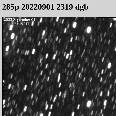
285p 20220901 2319 dgb