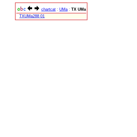
chartcat
:
UMa
:
TX UMa
TXUMa288 01