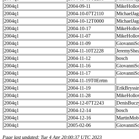
2004q1
2004-09-11
MikeHollo
2004q1
2004-10-07T2110
MichaelJag
2004q1
2004-10-12T0000
MichaelJag
2004q1
2004-10-17
MikeHollo
2004q1
2004-11-07
MikeHollo
2004q1
2004-11-09
GiovanniSo
2004q1
2004-11-10T2228
JeremyShea
2004q1
2004-11-12
bosch
2004q1
2004-11-16
GiovanniSo
2004q1
2004-11-17
GiovanniSo
2004q1
2004-11-19T0Errtm
2004q1
2004-11-19
ErikBryssi
2004q1
2004-11-28
MikeHollo
2004q1
2004-12-07T2243
DenisBucz
2004q1
2004-12-14
bosch
2004q1
2004-12-16
MartinMob
2004q1
2005-02-06
GiovanniSo
Page last updated: Tue 4 Apr 20:00:37 UTC 2023