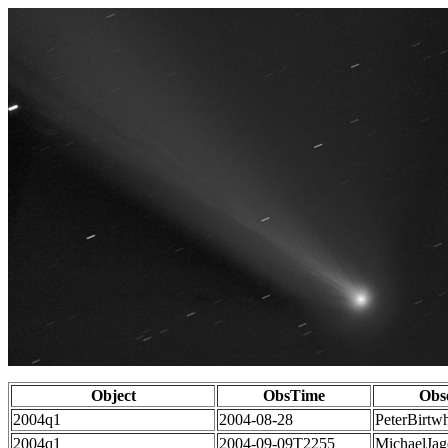
Object
ObsTime
Obs
2004q1
2004-08-28
PeterBirtwh
2004q1
2004-09-09T2255
MichaelJag