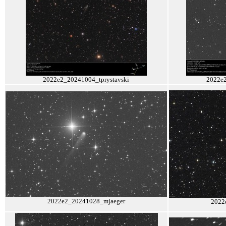
2022e2_20241004_tprystavski
2022e2
2022e2_20241028_mjaeger
2022