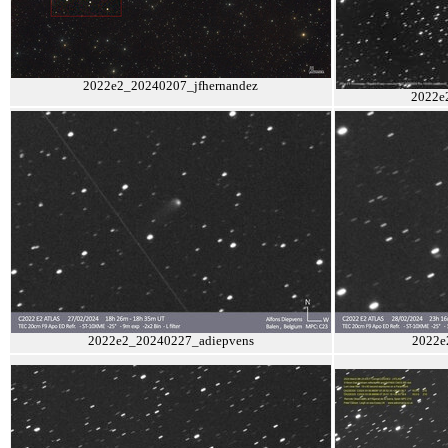
2022e2_20240207_jfhernandez
2022e
2022e2_20240227_adiepvens
2022e