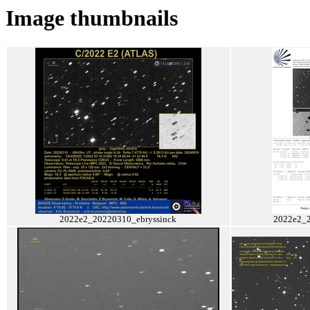
Image thumbnails
2022e2_20220310_ebryssinck
2022e2_