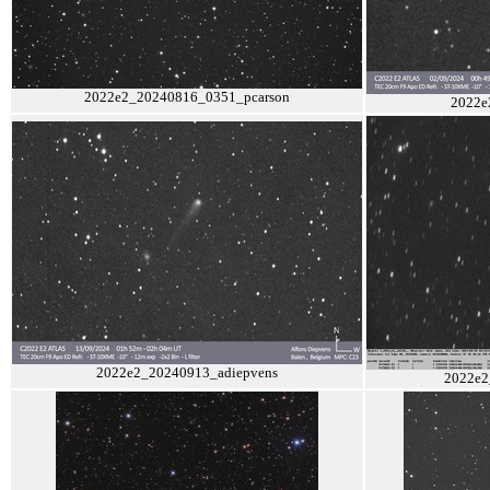
2022e2_20240816_0351_pcarson
2022e
2022e2_20240913_adiepvens
2022e2