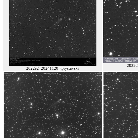
2022e
2022e2_20241120_tprystavski