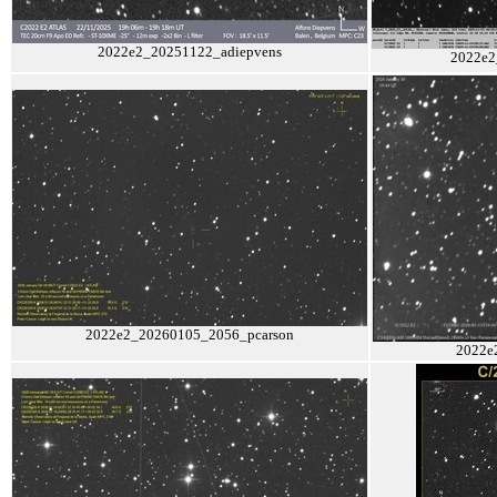
2022e2_20251122_adiepvens
2022e2
2022e2_20260105_2056_pcarson
2022e