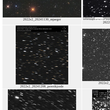
2022e2_20241130_mjaeger
2022
2022e2_
2022e2_20241208_pererikjorde