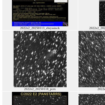
2022e2_20250113_ebryssinck
2022e2_20
2022e2_20250118_pcrx
2022