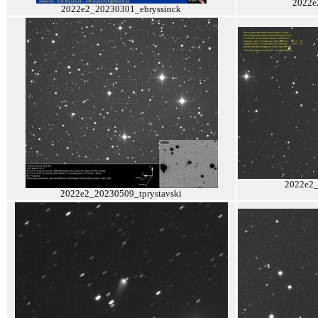
2022e
2022e2_20230301_ebryssinck
2022e2_
2022e2_20230509_tprystavski