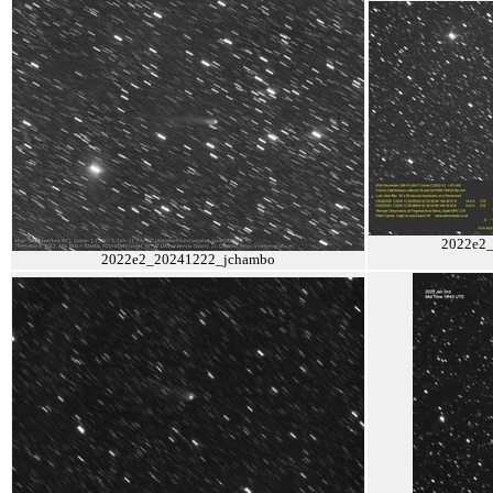
2022e2_
2022e2_20241222_jchambo