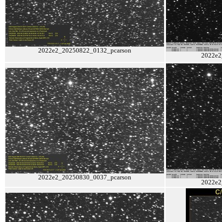
2022e2_20250822_0132_pcarson
2022e2
2022e2_20250830_0037_pcarson
2022e2