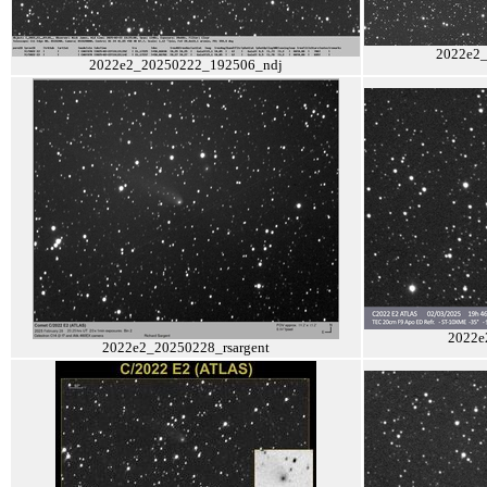
2022e2_
2022e2_20250222_192506_ndj
2022e
2022e2_20250228_rsargent