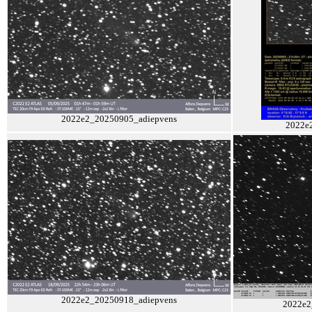
2022e2_20250905_adiepvens
2022e
2022e2_20250918_adiepvens
2022e2