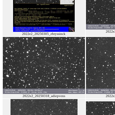
2022e
2022e2_20250305_ebryssinck
2022e2_20250318_adiepvens
2022e