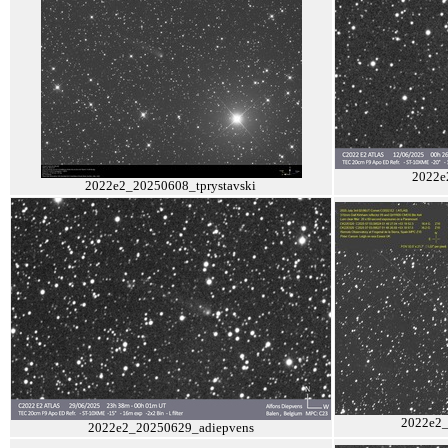
2022e
2022e2_20250608_tprystavski
2022e2_
2022e2_20250629_adiepvens