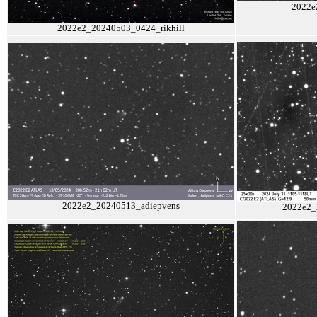
2022e
2022e2_20240503_0424_rikhill
2022e2_20240513_adiepvens
2022e2_