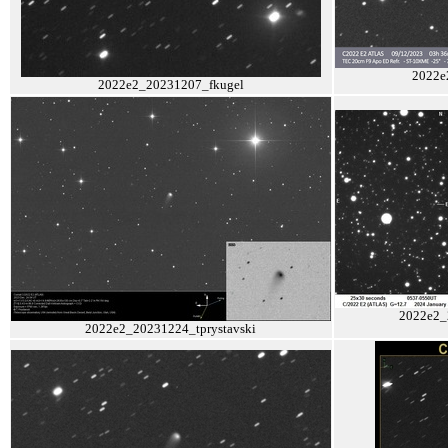
2022e
2022e2_20231207_fkugel
2022e2_
2022e2_20231224_tprystavski