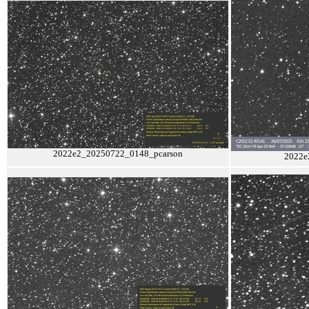
2022e2_20250722_0148_pcarson
2022e