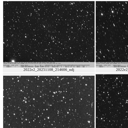
2022e2_20251108_214606_ndj
2022e2