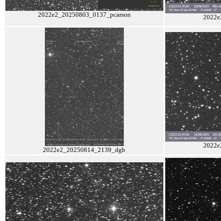
2022e2_20250803_0137_pcarson
2022e
2022e
2022e2_20250814_2139_dgb