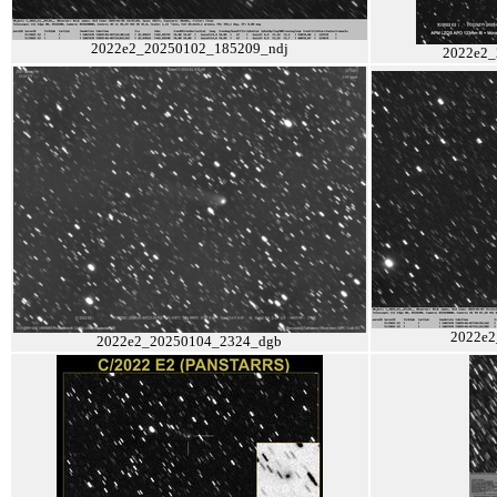
2022e2_20250102_185209_ndj
2022e2_
2022e2
2022e2_20250104_2324_dgb