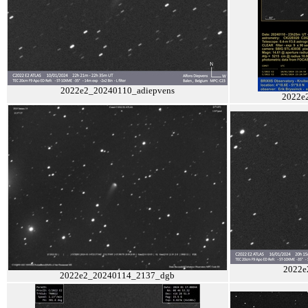
2022e2_20240110_adiepvens
2022e
2022e
2022e2_20240114_2137_dgb