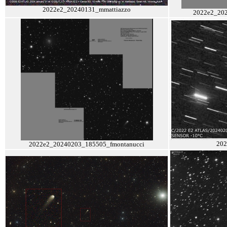
2022e2_20240131_mmattiazzo
2022e2_20
202
2022e2_20240203_185505_fmontanucci