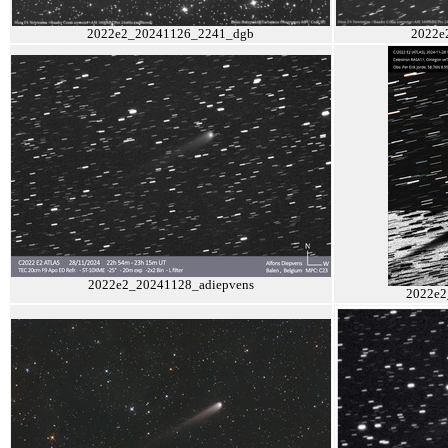
2022e2_20241126_2241_dgb
2022e
2022e2_20241128_adiepvens
2022e2