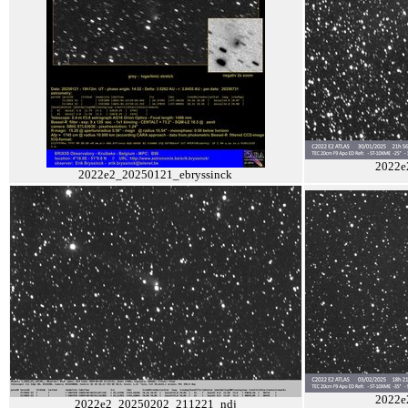
2022e
2022e2_20250121_ebryssinck
2022e
2022e2_20250202_211221_ndj