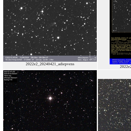
2022e2_20240421_adiepvens
2022e