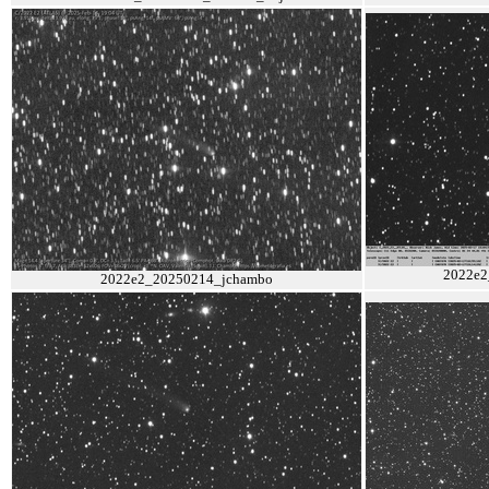
2022e2
2022e2_20250214_jchambo